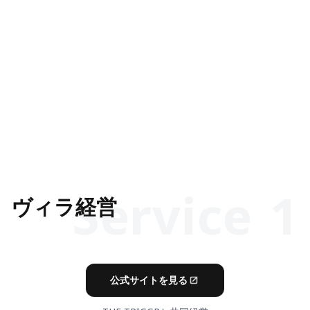
戦略から実行まで一体で組み立てる。
SCROLL
S
e
r
v
i
c
e
1
山梨県・山中湖
ヴィラ経営
8 Lantern
一棟貸しヴィラ
公式サイトを見る